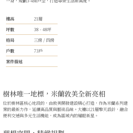
一身，規劃3-4房戶型，打造尊榮生活新高度。
樓高
21層
坪數
38 - 48坪
格局
三房 / 四房
戶數
73戶
案件描述
樹林唯一地標，米蘭敦美全新亮相
位於樹林區核心地段的，由敦美開發建設精心打造，作為米蘭系列建
案的最新力作，延續高品質與藝術品味。大樓以21層擎天設計，融合
便利交通與多元生活機能，成為區域內的耀眼新星。
理想空間，精緻規劃