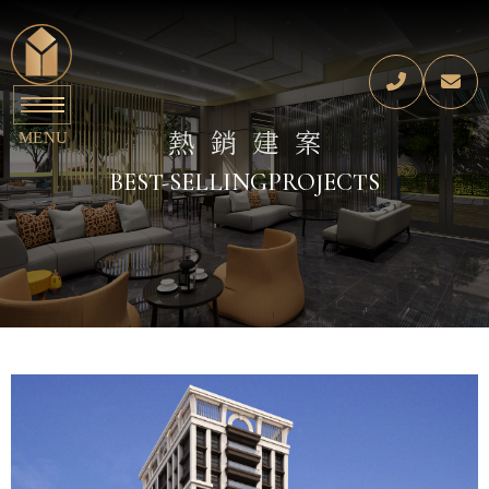
熱銷建案
BEST-SELLING
PROJECTS